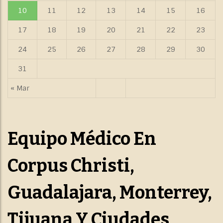
10
11
12
13
14
15
16
17
18
19
20
21
22
23
24
25
26
27
28
29
30
31
« Mar
Equipo Médico En
Corpus Christi,
Guadalajara, Monterrey,
Tijuana Y Ciudades