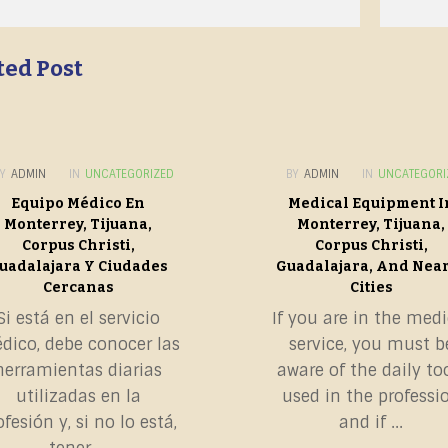
ted Post
Y
ADMIN
IN
UNCATEGORIZED
BY
ADMIN
IN
UNCATEGORI
Equipo Médico En
Medical Equipment I
Monterrey, Tijuana,
Monterrey, Tijuana,
Corpus Christi,
Corpus Christi,
uadalajara Y Ciudades
Guadalajara, And Nea
Cercanas
Cities
Si está en el servicio
If you are in the medi
dico, debe conocer las
service, you must b
herramientas diarias
aware of the daily to
utilizadas en la
used in the professi
ofesión y, si no lo está,
and if ...