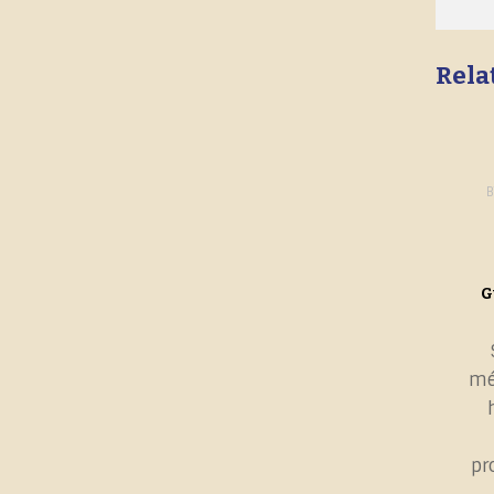
Rela
B
G
mé
pr