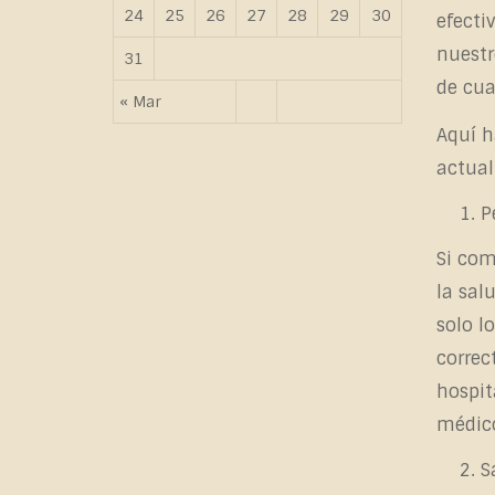
24
25
26
27
28
29
30
efecti
nuestr
31
de cua
« Mar
Aquí h
actua
P
Si com
la sal
solo l
correc
hospit
médico
S