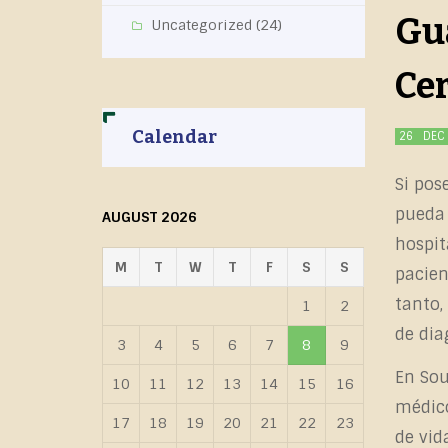
Gua
Uncategorized
(24)
Ce
Calendar
26
DEC
Si pos
pueda 
AUGUST 2026
hospit
M
T
W
T
F
S
S
pacien
tanto,
1
2
de dia
3
4
5
6
7
8
9
En Sou
10
11
12
13
14
15
16
médico
17
18
19
20
21
22
23
de vid