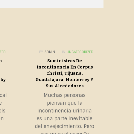
ZED
BY
ADMIN
IN
UNCATEGORIZED
n
Suministros De
Incontinencia En Corpus
Christi, Tijuana,
rby
Guadalajara, Monterrey Y
Sus Alrededores
cal
Muchas personas
e
piensan que la
ols
incontinencia urinaria
on
es una parte inevitable
del envejecimiento. Pero