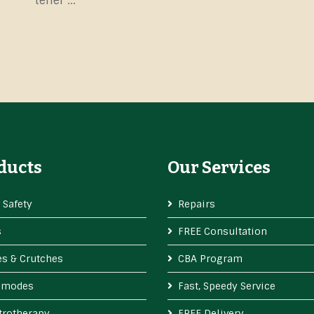
tener ...
ducts
Our Services
 Safety
Repairs
s
FREE Consultation
s & Crutches
CBA Program
modes
Fast, Speedy Service
trotherapy
FREE Delivery