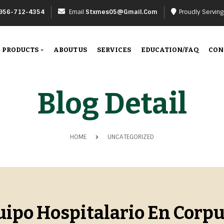
956-712-4354
Email
Stxmes05@gmail.com
Proudly Servin
PRODUCTS
ABOUT US
SERVICES
EDUCATION/FAQ
CON
Blog Detail
HOME
UNCATEGORIZED
ipo Hospitalario En Corpus