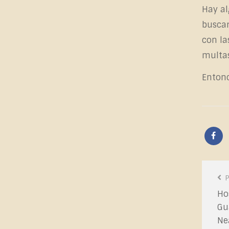
Hay al
buscar
con la
multa
Entonc
Post
P
Navi
Ho
Gu
Ne