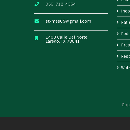
956-712-4354
Inco
stxmes05@gmail.com
Pat
Pedi
1403 Calle Del Norte
Laredo, TX 78041
Pres
Resp
Wal
Cop