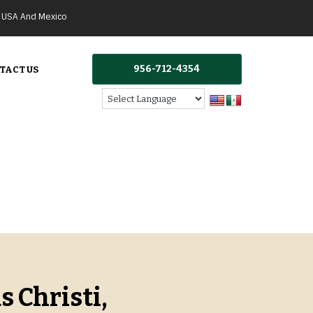
g USA And Mexico
956-712-4354
TACT US
 Christi,